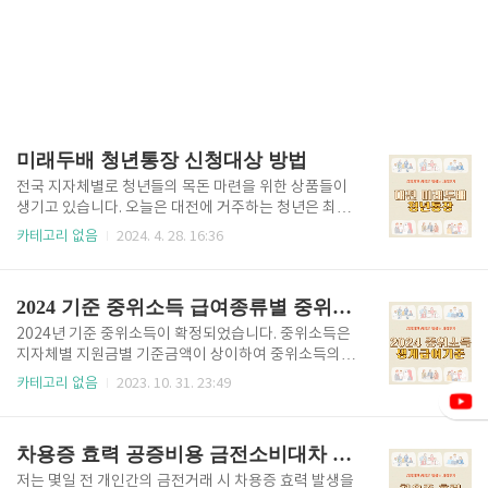
미래두배 청년통장 신청대상 방법
전국 지자체별로 청년들의 목돈 마련을 위한 상품들이
생기고 있습니다. 오늘은 대전에 거주하는 청년은 최대
600만원의 지원금과 이자까지 받을 수 있는 미래두배
카테고리 없음
2024. 4. 28. 16:36
청년통장 지원대상과 미래두배 청년통장 자격제한대
상, 미래두배 청년통장 신청방법, 미래두배 청년통장 지
원내용까지 알아보고 대전에 거주하는 청년 모두 미래
2024 기준 중위소득 급여종류별 중위소득 모의계산
두배 청년통장의 최대 600만원의 지원금 및 이자 혜택
받아보시길 추천드립니다. 미래두배 청년통장 신청대
2024년 기준 중위소득이 확정되었습니다. 중위소득은
상 방법 미래두배 청년통장미래두배 청년통장은 대전
지자체별 지원금별 기준금액이 상이하여 중위소득의
시에 거주하고 있는 청년을 대상으로 하는 자산형성 사
기준에 맞지 않는 지원금을 신청 하는 경우 불이익을 당
카테고리 없음
2023. 10. 31. 23:49
업입니다. 미래두배 청년통장의 신청은 선착순 접수가
할 수 있습니다. 오늘은 단 3분만에 2024년 기준중위소
아니니 아래 내용을 꼼꼼히 읽어보시고 신청하는 것을
득과 급여종류별 중위소득 확인하고 모의계산까지 해
추천드립니다. 미래두배 청년통장은 신청사이트에서
보시고 지원금 신청에 불이익 당하지 않도록 대비하시
차용증 효력 공증비용 금전소비대차 계약서 공정증서 후기
본인인증 후 신청이 가능하며 대면, 이메..
면 좋겠습니다. 2024 기준 중위소득 급여종류별 중위
소득 모의계산 기준 중위소득 2024년 기준 중위소득 1
저는 몇일 전 개인간의 금전거래 시 차용증 효력 발생을