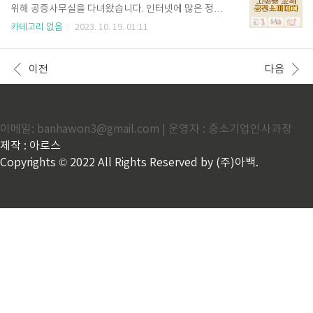
00%는 중장년 취성패, 재난적 의료비지원, 서울형 긴
위해 공증사무실을 다녀왔습니다. 인터넷에 많은 정보
급복지지원, 경기형 긴급복지지원, 위기청소년 특별지
들이 있지만, 진짜 차용증 공증은 어떻게 진행되는지,
카테고리 없음
2023. 10. 19. 01:11
원 등 다양한 지원금의 기준으로 측정됩니다. 기준 중위
금전소비대차 계약서 공정증서 후기에 대해 정확한 정
소득 100%를 기준으로 청년국민취업제도 기준인 중
보를 상세히 기록했습니다. 오늘은 어떤 공증을 받느냐
위소득 120%, 서울 친인척 아이돌봄수당 기준인 중위
에 따라 강제집행 여부가 결정되니 꼼꼼히 읽어보시고
이전
다음
소득 150%, 중위소득 180..
피해보지 않게 차용증 작성 하시길 바랍니다. 차용증 효
력 공증비용 금전소비대차 계약서 공정증서 후기 차용
증 효력 가족에게 1억 4천 500만원의 금액을 빌려주기
로 약속하고 나서, 은행에 이체문의를 하니 대여금을 이
이메일: banhawon3@gmail.com | 운영자 : 중소기업인사과장
체만 하는 경우에는 증여로 보여 국세청의 조사가 나올
수 있으니 차용증을 쓰고 공증을 받는 것이 차용증 효력
제작 : 아로스
이 발생하며, 추후 문제 발생의 소지가 없다는 안내를
Copyrights © 2022 All Rights Reserved by (주)아백.
받았습니다. 이후 증여세 ..