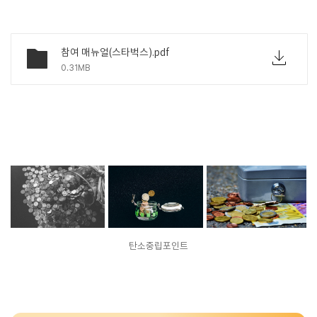
참여 매뉴얼(스타벅스).pdf
0.31MB
탄소중립포인트