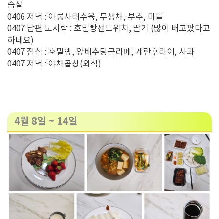
슴살
0406 저녁 : 아롱사태수육, 무생채, 부추, 마늘
0407 남편 도시락 : 호밀빵샌드위치, 딸기 (많이 배고팠다고
하네요)
0407 점심 : 호밀빵, 양배추당근라페, 계란후라이, 사과
0407 저녁 : 야채곱창(외식)
4월 8일 ~ 14일