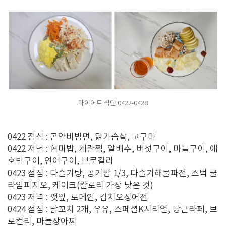
다이어트 식단 0422-0428
0422 점심 : 곤약비빔면, 닭가슴살, 고구마
0422 저녁 : 현미밥, 계란찜, 알배추, 버섯구이, 마늘구이, 애
호박구이, 연어구이, 브로컬리
0423 점심 : 다슬기탕, 공기밥 1/3, 다슬기해물파전, 스벅 쿨
라임피지오, 케이크(칼로리 가장 낮은 것)
0423 저녁 : 깻잎, 로메인, 김치오징어전
0424 점심 : 닭꼬치 2개, 우유, 스페셜K시리얼, 당근라페, 브
로컬리, 마늘장아찌