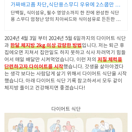
가짜배고픔 차단,식단용스무디 우유에 2스쿱만 넣
으면 완성
단백질, 식이섬유, 필수 영양소까지 한 잔에 완성한 식단
용 스무디 엄청난 양의 치아씨드와 식이섬유로 든든한 만
족감
2024년 4월 3일 부터 2024년 5월 6일까지의 다이어트 식단
한달 체지방 2kg 이상 감량한 방법
과
입니다. 저는 퇴근 후
집에오면 지쳐서 집안일도 하지 못하고 식사 차려먹기 힘들
저질 체력을
어서 매일 배달만 시켜먹었습니다. 이런 저의
단련하고자 다이어트를 시작
했습니다. 갓생을 살아야겠다
는 생각 보다는 사람답게 살기 위해서 다이어트 식단을 시작
했습니다. 아래 다이어트 식단 기록 참고하셔서 모두 같이
체지방 줄이고 건강해지면 좋겠습니다!
다이어트 식단