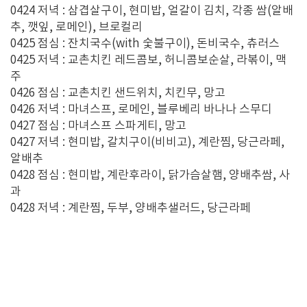
0424 저녁 : 삼겹살구이, 현미밥, 얼갈이 김치, 각종 쌈(알배
추, 깻잎, 로메인), 브로컬리
0425 점심 : 잔치국수(with 숯불구이), 돈비국수, 츄러스
0425 저녁 : 교촌치킨 레드콤보, 허니콤보순살, 라볶이, 맥
주
0426 점심 : 교촌치킨 샌드위치, 치킨무, 망고
0426 저녁 : 마녀스프, 로메인, 블루베리 바나나 스무디
0427 점심 : 마녀스프 스파게티, 망고
0427 저녁 : 현미밥, 갈치구이(비비고), 계란찜, 당근라페,
알배추
0428 점심 : 현미밥, 계란후라이, 닭가슴살햄, 양배추쌈, 사
과
0428 저녁 : 계란찜, 두부, 양배추샐러드, 당근라페