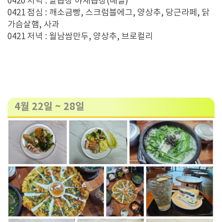
0420 저녁 : 알곱창 야채곱창(배달)
0421 점심 : 깨소금빵, 스크럼블에그, 양상추, 당근라페, 닭
가슴살햄, 사과
0421 저녁 : 월남쌈만두, 양상추, 브로컬리
4월 22일 ~ 28일