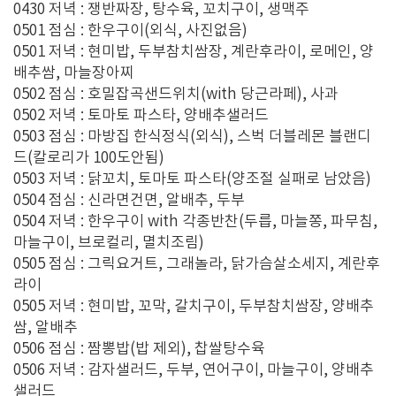
0430 저녁 : 쟁반짜장, 탕수육, 꼬치구이, 생맥주
0501 점심 : 한우구이(외식, 사진없음)
0501 저녁 : 현미밥, 두부참치쌈장, 계란후라이, 로메인, 양
배추쌈, 마늘장아찌
0502 점심 : 호밀잡곡샌드위치(with 당근라페), 사과
0502 저녁 : 토마토 파스타, 양배추샐러드
0503 점심 : 마방집 한식정식(외식), 스벅 더블레몬 블랜디
드(칼로리가 100도안됨)
0503 저녁 : 닭꼬치, 토마토 파스타(양조절 실패로 남았음)
0504 점심 : 신라면건면, 알배추, 두부
0504 저녁 : 한우구이 with 각종반찬(두릅, 마늘쫑, 파무침,
마늘구이, 브로컬리, 멸치조림)
0505 점심 : 그릭요거트, 그래놀라, 닭가슴살소세지, 계란후
라이
0505 저녁 : 현미밥, 꼬막, 갈치구이, 두부참치쌈장, 양배추
쌈, 알배추
0506 점심 : 짬뽕밥(밥 제외), 찹쌀탕수육
0506 저녁 : 감자샐러드, 두부, 연어구이, 마늘구이, 양배추
샐러드